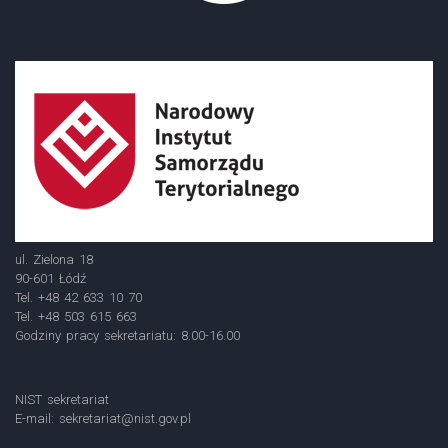
ul. Zielona 18
90-601 Łódź
Tel. +48 42 633 10 70
Tel. +48 503 615 663
Godziny pracy sekretariatu: 8.00-16.00
NIST sekretariat
E-mail:
sekretariat@nist.gov.pl