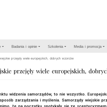
e
Badania i opinie
Szkolenia
Media i promocja
iejskie przejęły wiele europejskich, dobrych wzorców
jskie przejęły wiele europejskich, dobr
nktu widzenia samorządów, to nie wszystko. Europejs
sposób zarządzania i myślenia. Samorządy wiejskie pr
mimo, że na początku spotykały się ze sceptycyzmem.