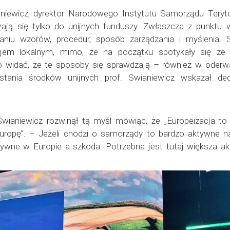
niewicz, dyrektor Narodowego Instytutu Samorządu Teryto
niczają się tylko do unijnych funduszy. Zwłaszcza z punkt
niu wzorów, procedur, sposób zarządzania i myślenia. 
ojem lokalnym, mimo, że na początku spotykały się ze
o widać, że te sposoby się sprawdzają – również w oderw
tania środków unijnych prof. Swianiewicz wskazał dece
 Swianiewicz rozwinął tą myśl mówiąc, że „Europeizacja t
ropę”. – Jeżeli chodzi o samorządy to bardzo aktywne na
tywne w Europie a szkoda. Potrzebna jest tutaj większa 