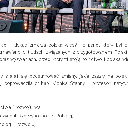
jskiej - dokąd zmierza polska wieś? To panel, który by
Rozmawiano o trudach związanych z przygotowaniem Polski d
az wyzwaniach, przed którymi stoją rolnictwo i polska wi
cy starali się podsumować zmiany, jakie zaszły na polski
ej, poprowadziła dr hab. Monika Stanny – profesor Instytu
nictwa i rozwoju wsi;
ezydent Rzeczypospolitej Polskiej;
ologii i rozwoju;