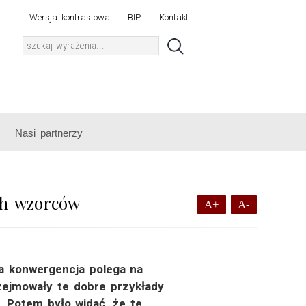
Wersja kontrastowa
BIP
Kontakt
Nasi partnerzy
ych wzorców
A+
A-
ka konwergencja polega na
zejmowały te dobre przykłady
 Potem było widać, że te