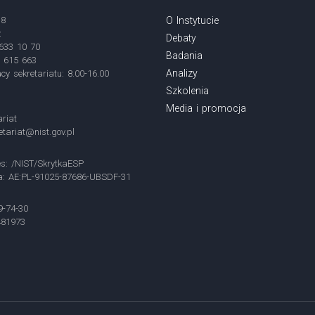
18
O Instytucie
ź
Debaty
 633 10 70
Badania
3 615 663
Analizy
cy sekretariatu: 8.00-16.00
Szkolenia
Media i promocja
ariat
etariat@nist.gov.pl
s: /NIST/SkrytkaESP
ia: AE:PL-91025-87686-UBSDF-31
9-74-30
481973