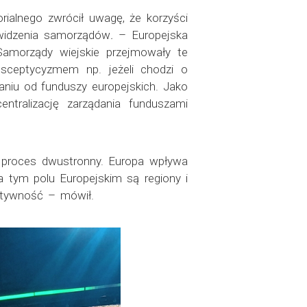
rialnego zwrócił uwagę, że korzyści
u widzenia samorządów
.
– Europejska
Samorządy wiejskie przejmowały te
 sceptycyzmem np. jeżeli chodzi o
aniu od funduszy europejskich. Jako
ntralizację zarządania funduszami
o proces dwustronny. Europa wpływa
 tym polu Europejskim są regiony i
aktywność – mówił.