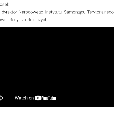
oseł;
, dyrektor Narodowego Instytutu Samorządu Terytorialnego
owej Rady Izb Rolniczych.