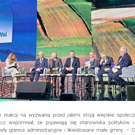
 reakcji na wyzwania przed jakimi stoją wiejskie społec
icz wspomniał, że pojawiają się stanowiska polityków
yły granice administracyjne i likwidowane małe gminy. – Ch