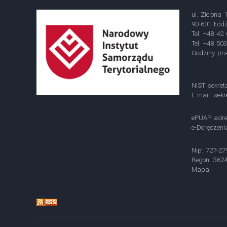
ul. Zielona 
90-601 Łód
Tel. +48 42
Tel. +48 50
Godziny pra
NIST sekret
E-mail:
sekr
ePUAP adre
e-Doręczen
Nip: 727-27
Regon: 362
Mapa