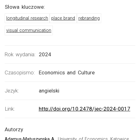
Słowa kluczowe:
longitudinal research
place brand
rebranding
visual communication
Rok wydania:
2024
Czasopismo:
Economics and Culture
Jezyk:
angielski
Link:
http://doi.org/10.2478/jec-2024-0017
Autorzy
Adamus-Matuszynska A.
, University of Economics, Katowice,