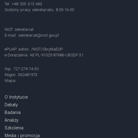
Tel. +48 503 615 663
Godziny pracy sekretariatu: 8.00-16.00
NIST sekretariat
E-mail:
sekretariat@nist.gov.pl
ePUAP adres: /NIST/SkrytkaESP
e-Doręczenia: AE:PL-91025-87686-UBSDF-31
Nip: 727-279-74-30
Regon: 362481973
Mapa
O Instytucie
Debaty
Badania
Analizy
Szkolenia
Media i promocja